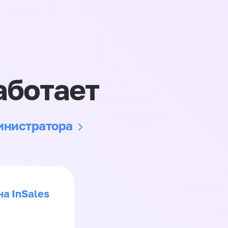
аботает
министратора
на InSales