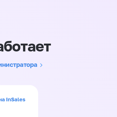
аботает
министратора
на InSales