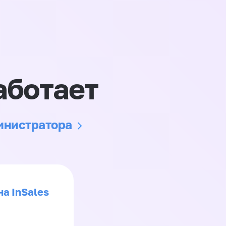
аботает
министратора
на InSales