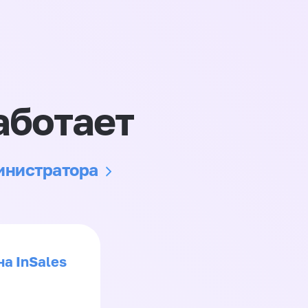
аботает
министратора
на InSales