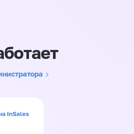
аботает
министратора
на InSales