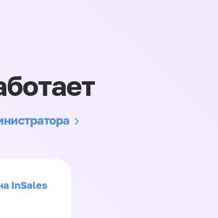
аботает
министратора
на InSales