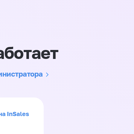
аботает
министратора
на InSales