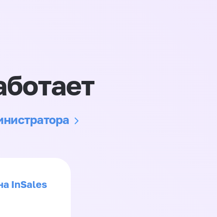
аботает
министратора
на InSales