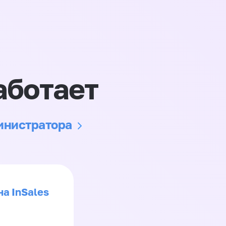
аботает
министратора
на InSales