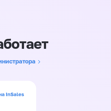
аботает
министратора
на InSales