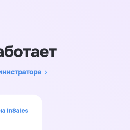
аботает
министратора
на InSales