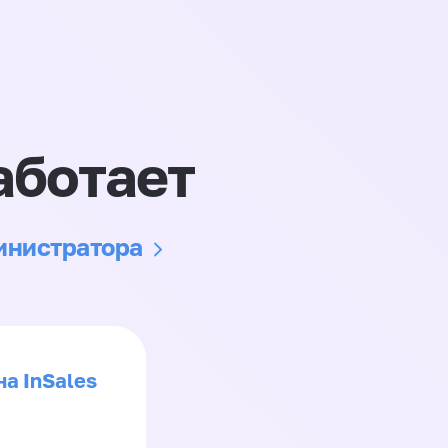
аботает
министратора
на InSales