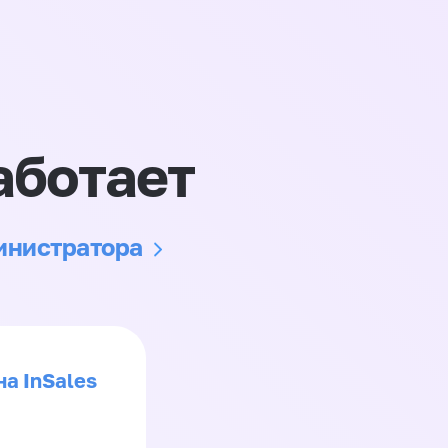
аботает
министратора
на InSales