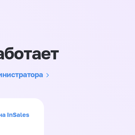
аботает
министратора
на InSales