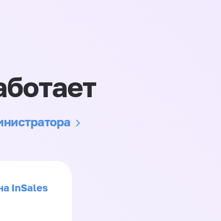
аботает
министратора
на InSales