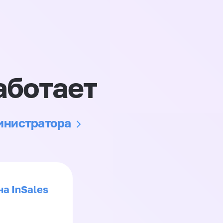
аботает
министратора
на InSales