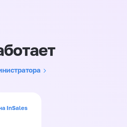
аботает
министратора
на InSales