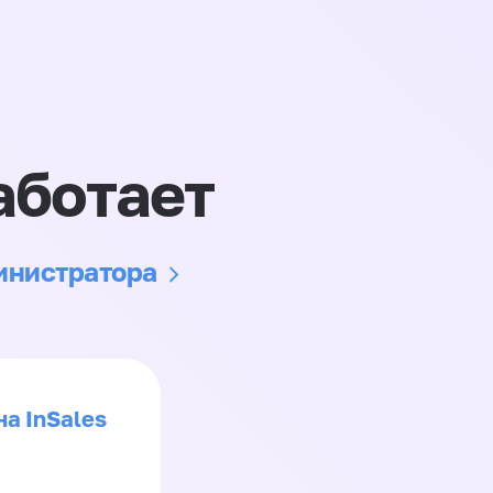
аботает
министратора
на InSales