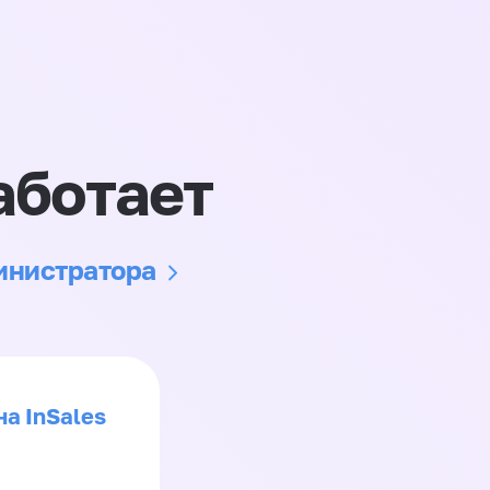
аботает
министратора
на InSales