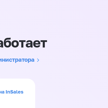
аботает
министратора
на InSales