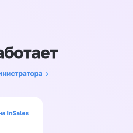
аботает
министратора
на InSales