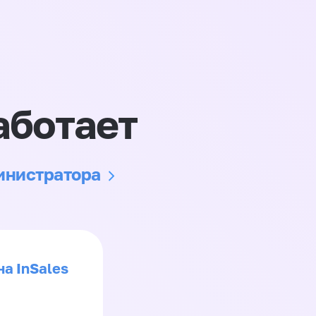
аботает
министратора
на InSales