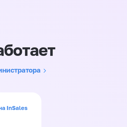
аботает
министратора
на InSales