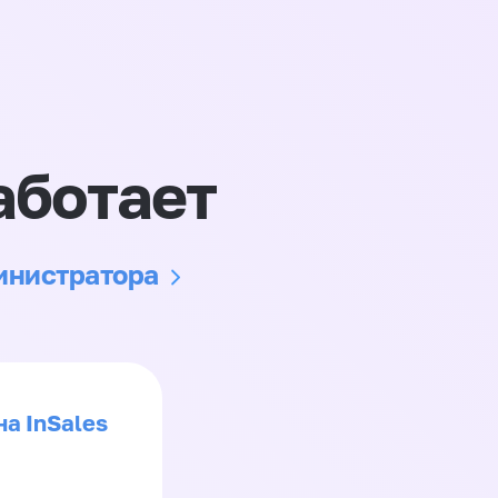
аботает
министратора
на InSales