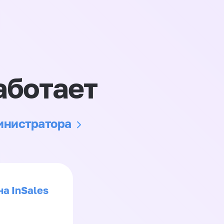
аботает
министратора
на InSales