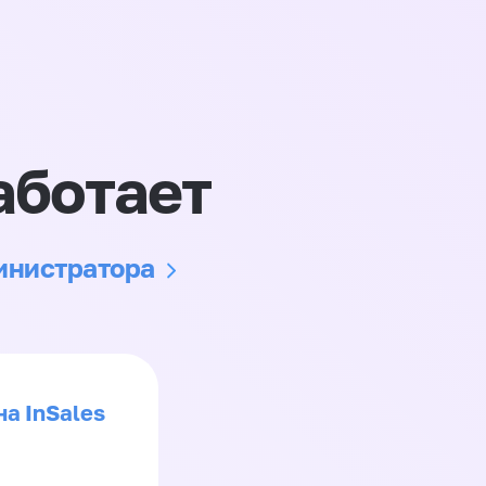
аботает
министратора
на InSales