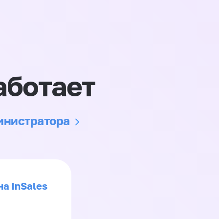
аботает
министратора
на InSales