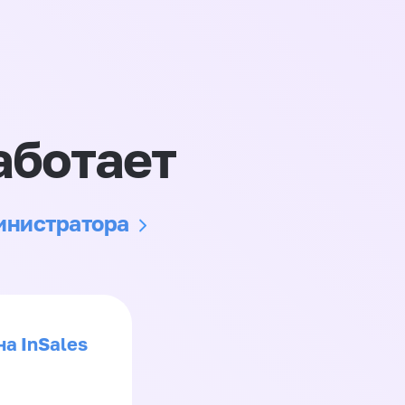
аботает
министратора
на InSales