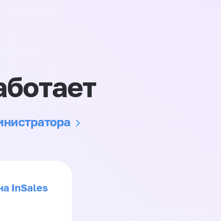
аботает
министратора
на InSales