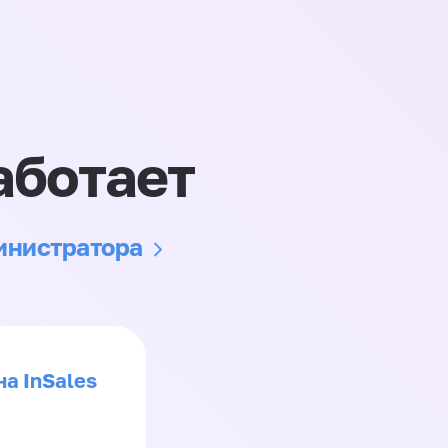
аботает
министратора
на InSales