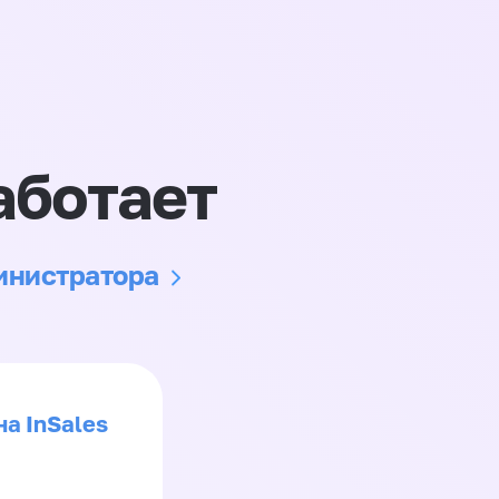
аботает
министратора
на InSales