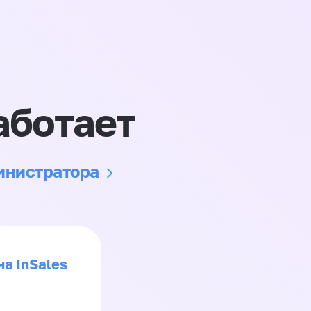
аботает
министратора
на InSales