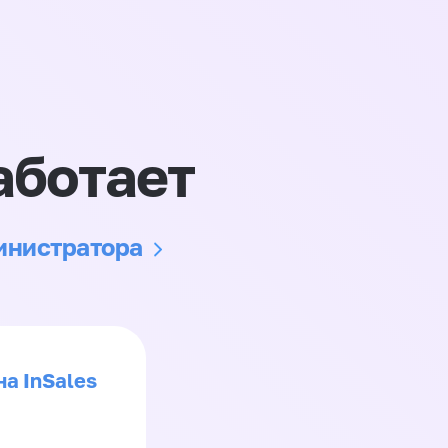
аботает
министратора
на InSales