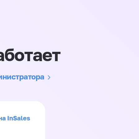
аботает
министратора
на InSales