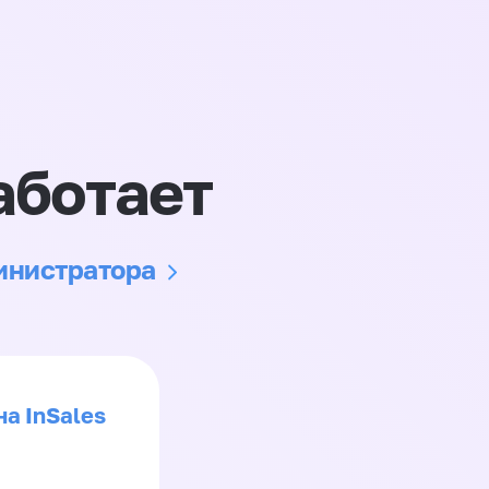
аботает
министратора
на InSales