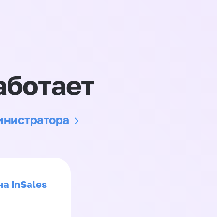
аботает
министратора
на InSales