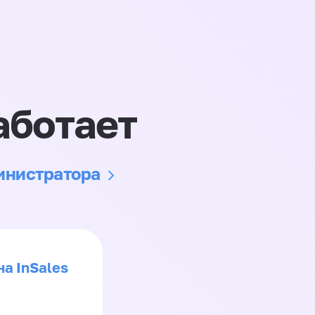
аботает
министратора
на InSales