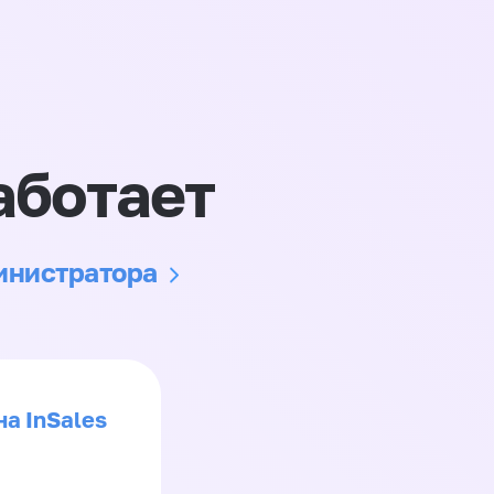
аботает
министратора
на InSales