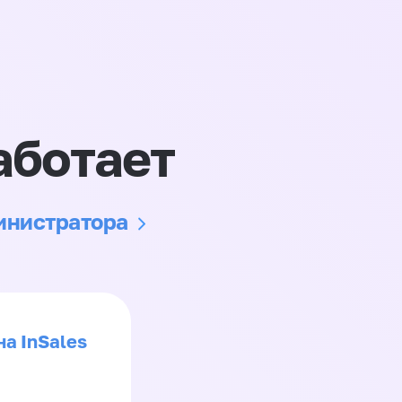
аботает
министратора
на InSales