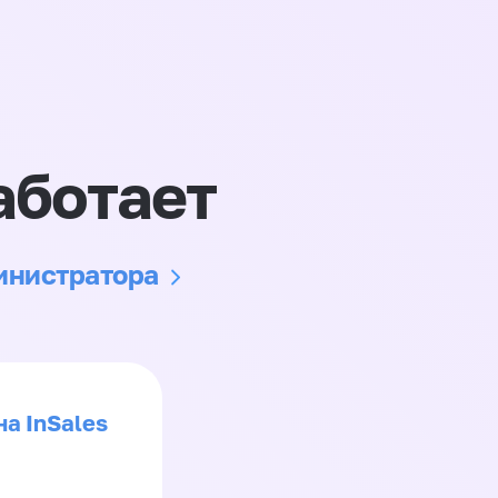
аботает
министратора
на InSales