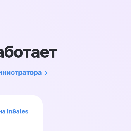
аботает
министратора
на InSales