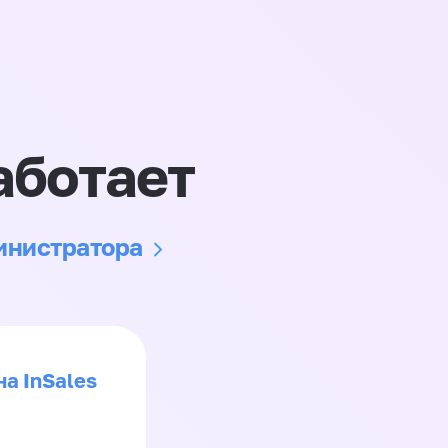
аботает
министратора
на InSales