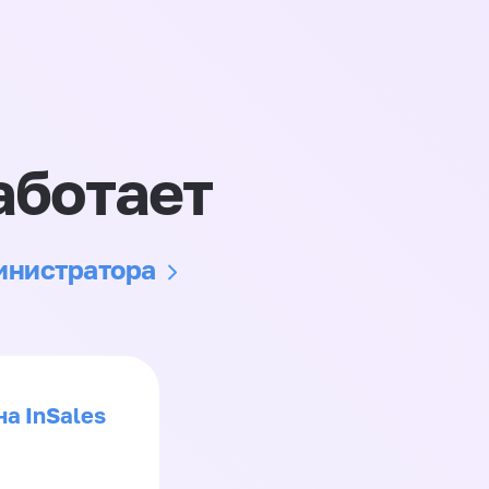
аботает
министратора
на InSales