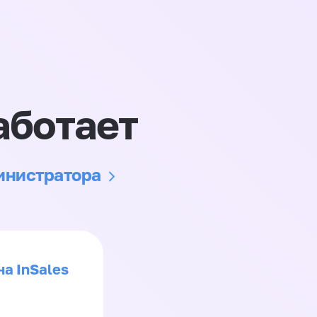
аботает
министратора
на InSales