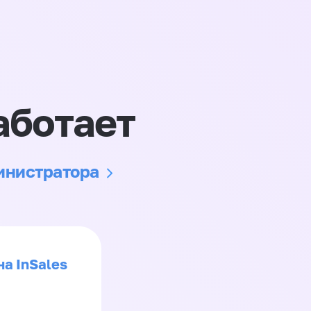
аботает
министратора
на InSales