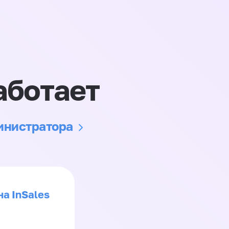
аботает
министратора
на InSales