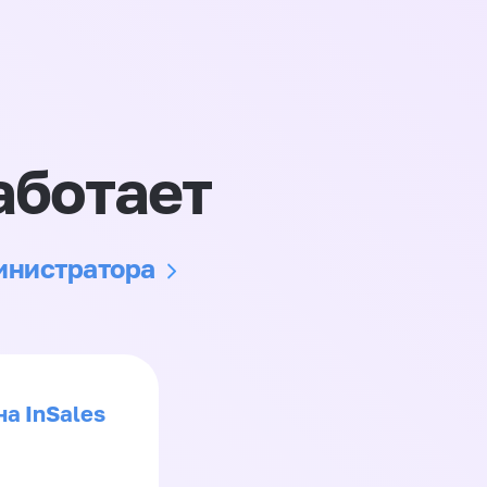
аботает
министратора
на InSales