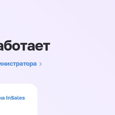
аботает
министратора
на InSales