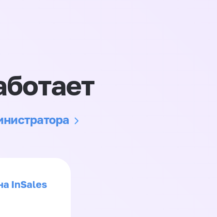
аботает
министратора
на InSales